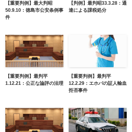
【重要判例】最大判昭
【判例】最判昭33.3.28：通
50.9.10：徳島市公安条例事
達による課税処分
件
【重要判例】最判平
【重要判例】最判平
1.12.21：公正な論評の法理
12.2.29：エホバの証人輸血
拒否事件