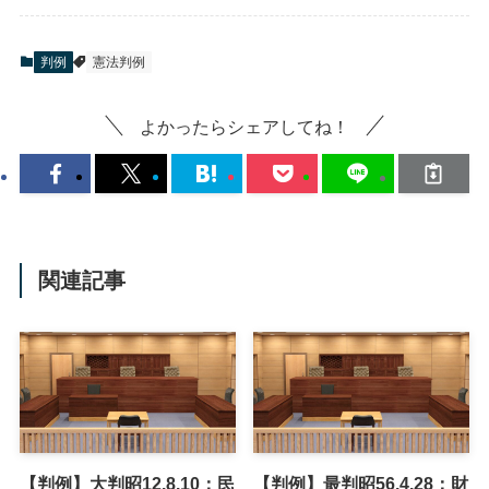
判例
憲法判例
よかったらシェアしてね！
関連記事
【判例】大判昭12.8.10：民
【判例】最判昭56.4.28：財