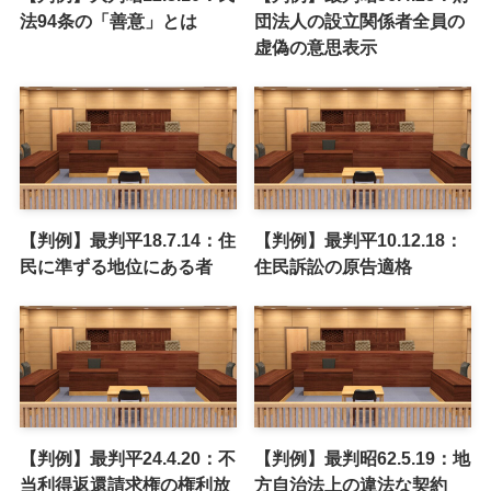
法94条の「善意」とは
団法人の設立関係者全員の
虚偽の意思表示
【判例】最判平18.7.14：住
【判例】最判平10.12.18：
民に準ずる地位にある者
住民訴訟の原告適格
【判例】最判平24.4.20：不
【判例】最判昭62.5.19：地
当利得返還請求権の権利放
方自治法上の違法な契約