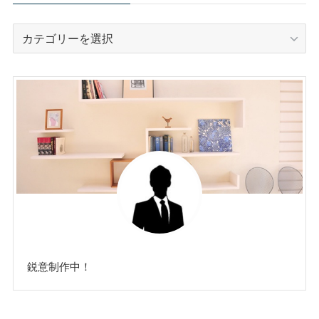
カ
テ
ゴ
リ
ー
鋭意制作中！