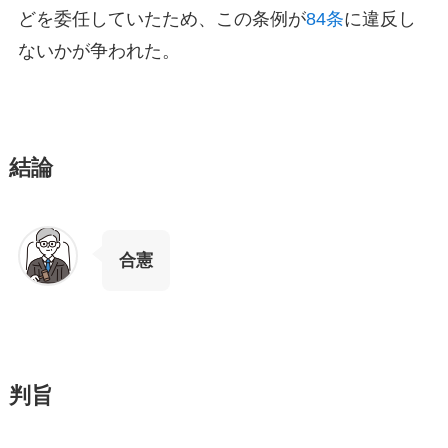
どを委任していたため、この条例が
84条
に違反し
ないかが争われた。
結論
合憲
判旨