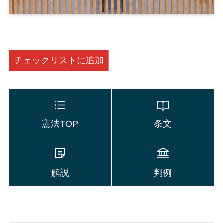
チェックリストに追加
憲法TOP
条文
解説
判例