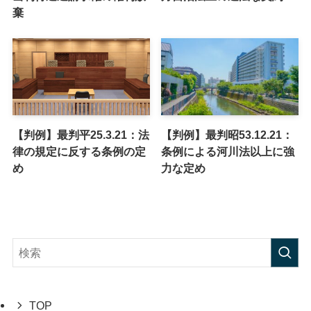
棄
【判例】最判平25.3.21：法
【判例】最判昭53.12.21：
律の規定に反する条例の定
条例による河川法以上に強
め
力な定め
TOP