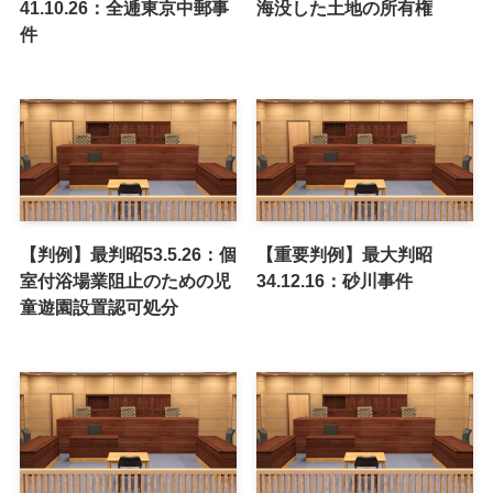
41.10.26：全逓東京中郵事
海没した土地の所有権
件
【判例】最判昭53.5.26：個
【重要判例】最大判昭
室付浴場業阻止のための児
34.12.16：砂川事件
童遊園設置認可処分