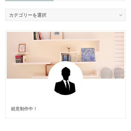
カ
テ
ゴ
リ
ー
鋭意制作中！