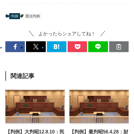
判例
憲法判例
よかったらシェアしてね！
関連記事
【判例】大判昭12.8.10：民
【判例】最判昭56.4.28：財