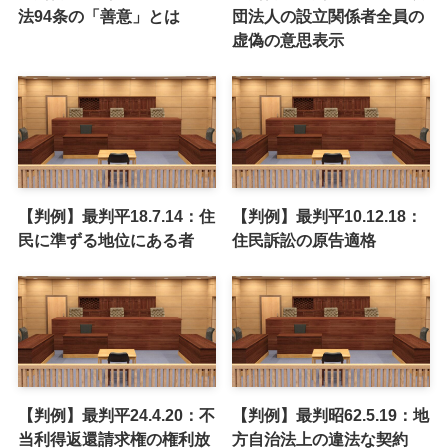
法94条の「善意」とは
団法人の設立関係者全員の
虚偽の意思表示
【判例】最判平18.7.14：住
【判例】最判平10.12.18：
民に準ずる地位にある者
住民訴訟の原告適格
【判例】最判平24.4.20：不
【判例】最判昭62.5.19：地
当利得返還請求権の権利放
方自治法上の違法な契約