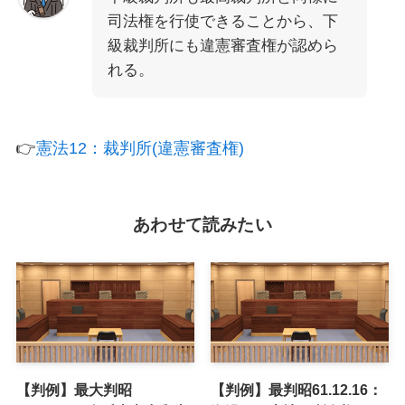
司法権を行使できることから、下
級裁判所にも違憲審査権が認めら
れる。
👉
憲法12：裁判所(違憲審査権)
あわせて読みたい
【判例】最大判昭
【判例】最判昭61.12.16：