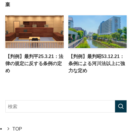
棄
【判例】最判平25.3.21：法
【判例】最判昭53.12.21：
律の規定に反する条例の定
条例による河川法以上に強
め
力な定め
TOP