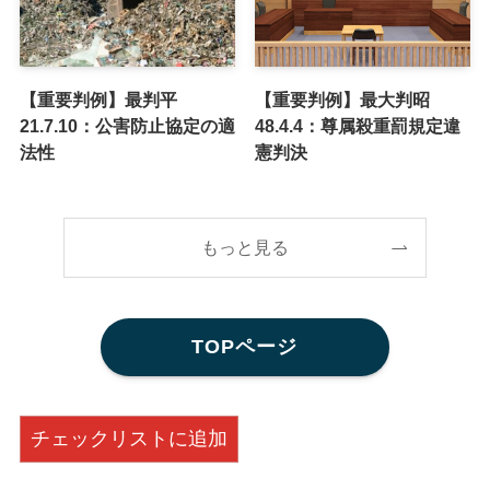
【重要判例】最判平
【重要判例】最大判昭
21.7.10：公害防止協定の適
48.4.4：尊属殺重罰規定違
法性
憲判決
もっと見る
TOPページ
チェックリストに追加