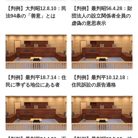
【判例】大判昭12.8.10：民
【判例】最判昭56.4.28：財
法94条の「善意」とは
団法人の設立関係者全員の
虚偽の意思表示
【判例】最判平18.7.14：住
【判例】最判平10.12.18：
民に準ずる地位にある者
住民訴訟の原告適格