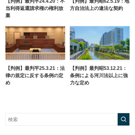
【判例】最判平24.4.20：不
【判例】最判昭62.5.19：地
当利得返還請求権の権利放
方自治法上の違法な契約
棄
【判例】最判平25.3.21：法
【判例】最判昭53.12.21：
律の規定に反する条例の定
条例による河川法以上に強
め
力な定め