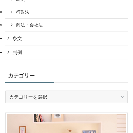
行政法
商法・会社法
条文
判例
カテゴリー
カ
テ
ゴ
リ
ー