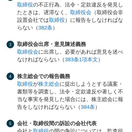
取締役
の不正行為、法令・定款違反を発見し
たときは、遅滞なく、
取締役会
（取締役会非
設置会社では
取締役
）に報告をしなければな
らない（
382条
）
取締役会出席・意見陳述義務
取締役会
に出席し、必要があれば意見を述べ
なければならない（
383条1項本文
）
株主総会での報告義務
取締役
が
株主総会
に提出しようとする議案・
書類等を調査し、法令・定款違反や著しく不
当な事実を発見した場合には、株主総会に報
告をしなければならない（
384条
）
会社・取締役間の訴訟の会社代表
会社と
取締役
の間の争訟については、監査役