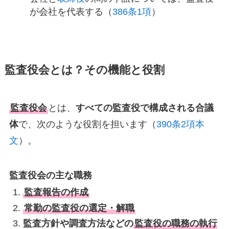
が会社を代表する（
386条1項
）
監査役会とは？その機能と役割
監査役会
とは、
すべての監査役で構成される合議
体
で、次のような役割を担います（
390条2項本
文
）。
監査役会の主な職務
監査報告の作成
常勤の監査役の選定・解職
監査方針や調査方法などの
監査役の職務の執行