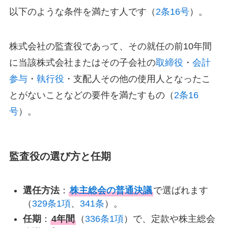
以下のような条件を満たす人です（
2条16号
）。
株式会社の監査役であって、その就任の前10年間
に当該株式会社またはその子会社の
取締役
・
会計
参与
・
執行役
・支配人その他の使用人となったこ
とがないことなどの要件を満たすもの（
2条16
号
）。
監査役の選び方と任期
選任方法
：
株主総会の普通決議
で選ばれます
（
329条1項
、
341条
）。
任期
：
4年間
（
336条1項
）で、定款や株主総会