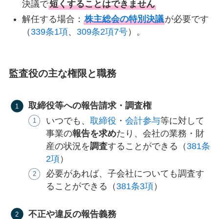
決議で
短くすることはできません
解任する場合：
株主総会の特別決議
が必要です
（
339条1項
、
309条2項7号
）。
監査役の主な権限と職務
取締役等への報告請求・調査権
いつでも、
取締役
・
会計参与
等に対して
事業の
報告を求め
たり、会社の業務・財
産の状況を
調査
することができる（
381条
2項
）
必要があれば、子会社についても調査す
ることができる（
381条3項
）
不正や違反の報告義務