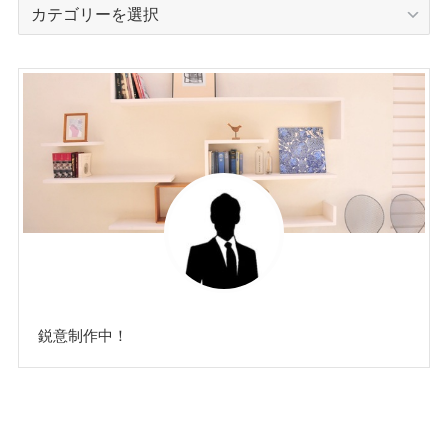
カ
テ
ゴ
リ
ー
鋭意制作中！