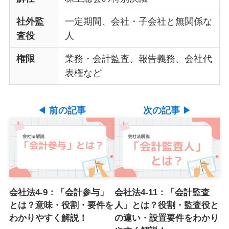
社外監
一定期間、会社・子会社と無関係な
査役
人
権限
業務・会計監査、報告義務、会社代
表権など
◀
前の記事
次の記事
▶
会社法4-9：「会計参与」
会社法4-11：「会計監査
とは？意味・役割・要件を
人」とは？役割・監査役と
わかりやすく解説！
の違い・設置要件をわかり