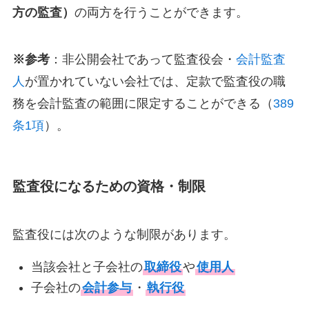
方の監査）
の両方を行うことができます。
※参考
：非公開会社であって監査役会・
会計監査
人
が置かれていない会社では、定款で監査役の職
務を会計監査の範囲に限定することができる（
389
条1項
）。
監査役になるための資格・制限
監査役には次のような制限があります。
当該会社と子会社の
取締役
や
使用人
子会社の
会計参与
・
執行役