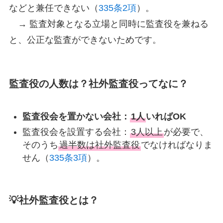
などと兼任できない（
335条2項
）。
→ 監査対象となる立場と同時に監査役を兼ねる
と、公正な監査ができないためです。
監査役の人数は？社外監査役ってなに？
監査役会を置かない会社：
1人
いればOK
監査役会を設置する会社：
3人以上
が必要で、
そのうち
過半数は社外監査役
でなければなりま
せん（
335条3項
）。
💡社外監査役とは？