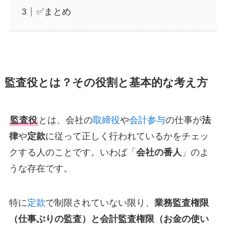
✅まとめ
監査役とは？その役割と基本的な考え方
監査役
とは、会社の
取締役
や
会計参与
の仕事が
法
律
や
定款
に従って正しく行われているかをチェッ
クする人のことです。いわば「
会社の番人
」のよ
うな存在です。
特に
定款
で制限されていない限り、
業務監査権限
（仕事ぶりの監査）と会計監査権限（お金の使い