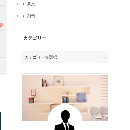
条文
判例
カテゴリー
カ
テ
ゴ
リ
ー