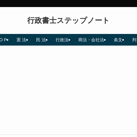
行政書士ステップノート
O P
憲 法
民 法
行政法
商法・会社法
条文
判