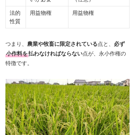
法的
用益物権
用益物権
性質
つまり、
農業や牧畜に限定されている
点と、
必ず
小作料を
払わなければならない
点が、永小作権の
特徴です。