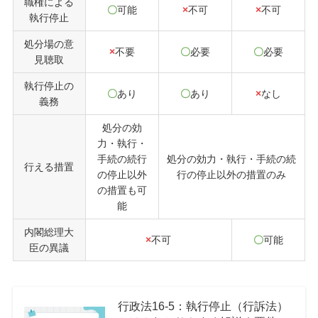
職権による
〇
可能
×
不可
×
不可
執行停止
処分場の意
×
不要
〇
必要
〇
必要
見聴取
執行停止の
〇
あり
〇
あり
×
なし
義務
処分の効
力・執行・
手続の続行
処分の効力・執行・手続の続
行える措置
の停止以外
行の停止以外の措置のみ
の措置も可
能
内閣総理大
×
不可
〇
可能
臣の異議
行政法16-5：執行停止（行訴法）