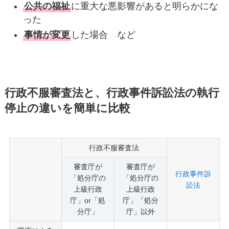
公共の福祉
に重大な悪影響があると明らかにな
った
事情が変更
した場合 など
行政不服審査法と、行政事件訴訟法の執行
停止の違いを簡単に比較
行政不服審査法
審査庁が
審査庁が
行政事件訴
「処分庁の
「処分庁の
訟法
上級行政
上級行政
庁」or「処
庁」「処分
分庁」
庁」以外