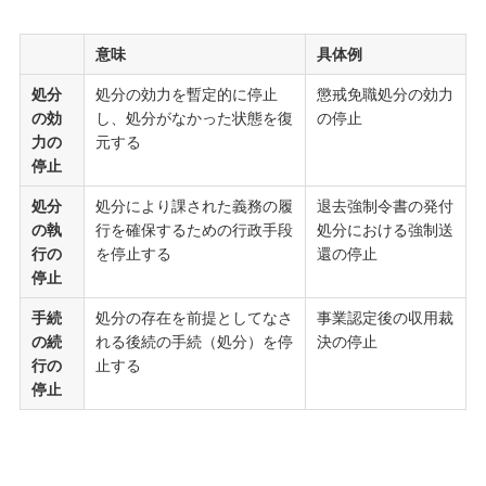
意味
具体例
処分
処分の効力を暫定的に停止
懲戒免職処分の効力
の効
し、処分がなかった状態を復
の停止
力の
元する
停止
処分
処分により課された義務の履
退去強制令書の発付
の執
行を確保するための行政手段
処分における強制送
行の
を停止する
還の停止
停止
手続
処分の存在を前提としてなさ
事業認定後の収用裁
の続
れる後続の手続（処分）を停
決の停止
行の
止する
停止