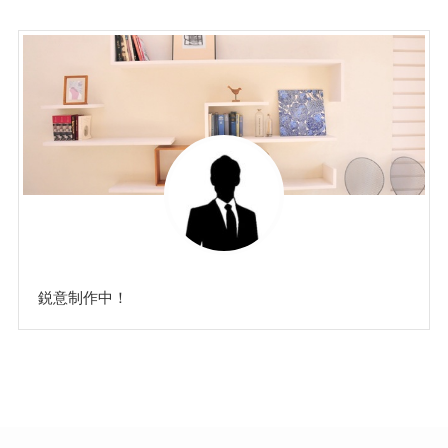
ゴ
リ
ー
鋭意制作中！