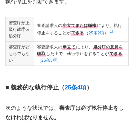
執行停止を判断できます。
審査庁が上
審査請求人の
申立てまたは職権
により、執行
級行政庁or
1
停止をすることが
できる
（
25条2項
）
処分庁
審査庁がど
審査請求人の
申立て
により、
処分庁の意見を
ちらでもな
聴取
した上で、執行停止をすることが
できる
い
（
25条3項
）
■ 義務的な執行停止（
25条4項
）
次のような状況では、
審査庁は必ず執行停止をし
なければなりません。