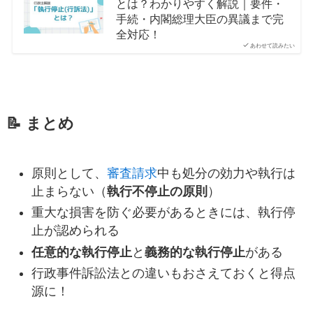
とは？わかりやすく解説｜要件・
手続・内閣総理大臣の異議まで完
全対応！
あわせて読みたい
📝 まとめ
原則として、
審査請求
中も処分の効力や執行は
止まらない（
執行不停止の原則
）
重大な損害を防ぐ必要があるときには、執行停
止が認められる
任意的な執行停止
と
義務的な執行停止
がある
行政事件訴訟法との違いもおさえておくと得点
源に！