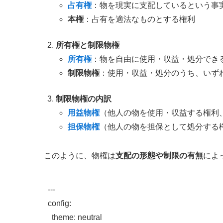
占有権
：物を現実に支配しているという事
本権
：占有を適法なものとする権利
所有権と制限物権
所有権
：物を自由に使用・収益・処分でき
制限物権
：使用・収益・処分のうち、いず
制限物権の内訳
用益物権
（他人の物を使用・収益する権利
担保物権
（他人の物を担保として処分する
このように、物権は
支配の形態や制限の有無
によ
---

config:

  theme: neutral
