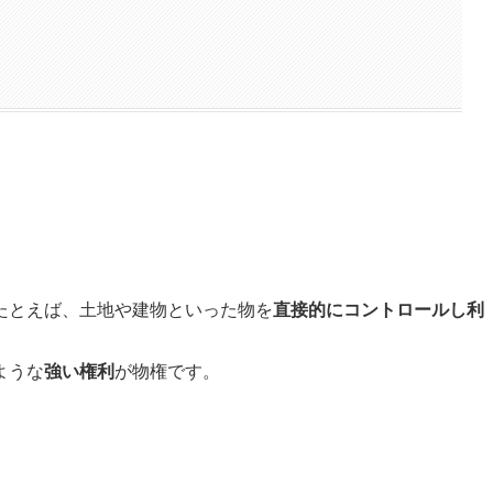
たとえば、土地や建物といった物を
直接的にコントロールし利
ような
強い権利
が物権です。