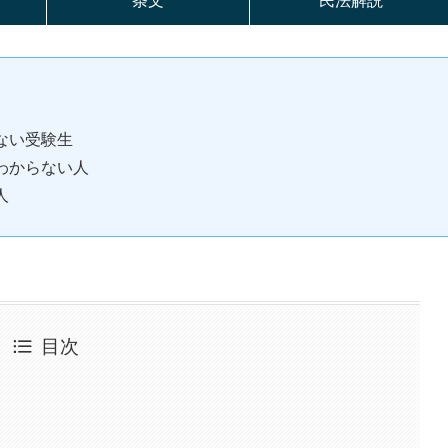
条文
民法解説
ない受験生
わからない人
人
目次