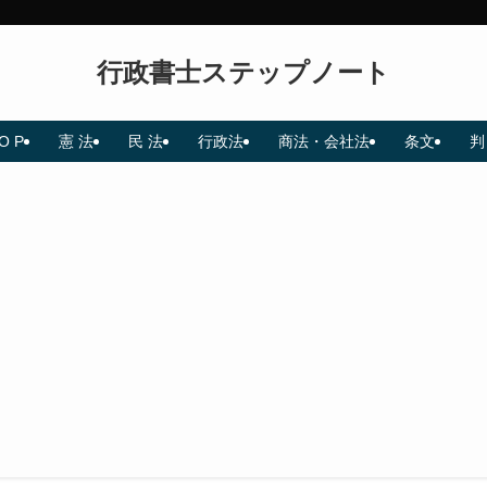
行政書士ステップノート
O P
憲 法
民 法
行政法
商法・会社法
条文
判