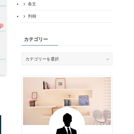
条文
判例
カテゴリー
カ
テ
ゴ
リ
ー