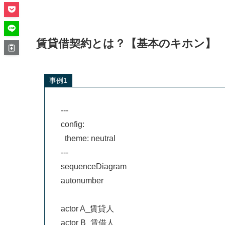
賃貸借契約とは？【基本のキホン】
事例1
---

config:

  theme: neutral

---

sequenceDiagram

autonumber

actor A_賃貸人

actor B_賃借人
