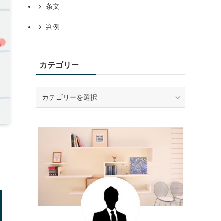
条文
判例
カテゴリー
カ
テ
ゴ
リ
ー