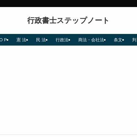
行政書士ステップノート
O P
憲 法
民 法
行政法
商法・会社法
条文
判