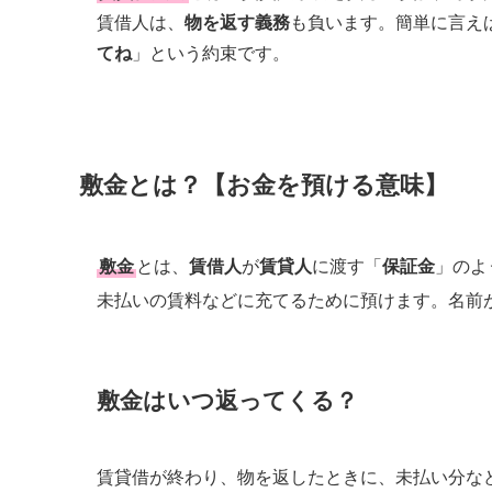
賃借人は、
物を返す義務
も負います。簡単に言え
てね
」という約束です。
敷金とは？【お金を預ける意味】
敷金
とは、
賃借人
が
賃貸人
に渡す「
保証金
」のよ
未払いの賃料などに充てるために預けます。名前
敷金はいつ返ってくる？
賃貸借が終わり、物を返したときに、未払い分な